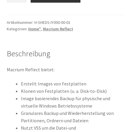
1
PC
Abonnement
Artikelnummer:
H-SHEDS-IY000-00-01
Kategorien:
Home"
,
Macrium Reflect
1
Jahr
Menge
Beschreibung
Macrium Reflect bietet:
Erstellt Images von Festplatten
Klonen von Festplatten (u. a. Disk-to-Disk)
Image basierendes Backup für physische und
virtuelle Windows Betriebssysteme
Granulares Backup und Wiederherstellung von
Partitionen, Ordnern und Dateien
Nutzt VSS um die Datei-und