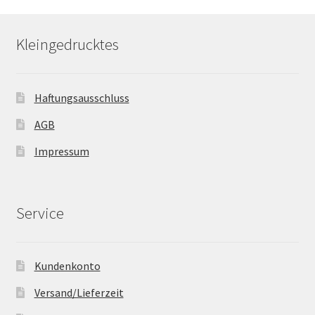
Die
Optionen
Kleingedrucktes
können
auf
der
Haftungsausschluss
Produkts
gewählt
AGB
werden
Impressum
Service
Kundenkonto
Versand/Lieferzeit