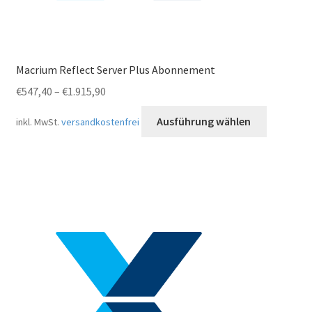
Macrium Reflect Server Plus Abonnement
€
547,40
–
€
1.915,90
Dieses
Ausführung wählen
inkl. MwSt.
versandkostenfrei
Produkt
weist
mehrere
Variante
auf.
Die
Optionen
können
auf
der
Produkts