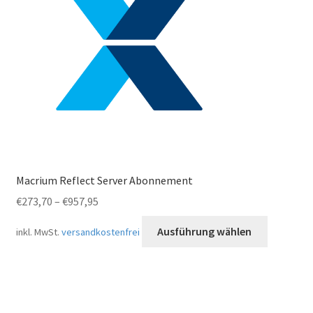
Macrium Reflect Server Abonnement
€
273,70
–
€
957,95
Dieses
Ausführung wählen
inkl. MwSt.
versandkostenfrei
Produkt
weist
mehrere
Variante
auf.