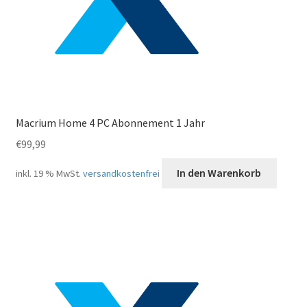
gewählt
werden
Macrium Home 4 PC Abonnement 1 Jahr
€
99,99
In den Warenkorb
inkl. 19 % MwSt.
versandkostenfrei